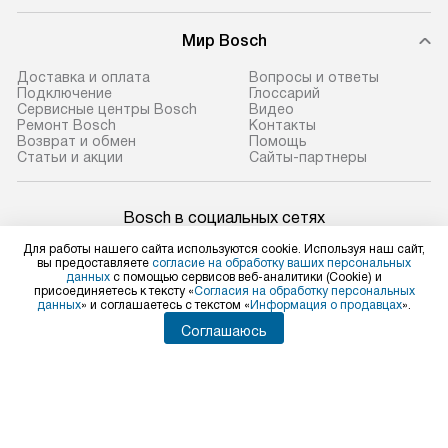
Мир Bosch
Доставка и оплата
Вопросы и ответы
Подключение
Глоссарий
Сервисные центры Bosch
Видео
Ремонт Bosch
Контакты
Возврат и обмен
Помощь
Статьи и акции
Сайты-партнеры
Bosch в социальных сетях
Для работы нашего сайта используются cookie. Используя наш сайт,
вы предоставляете
согласие на обработку ваших персональных
данных
с помощью сервисов веб-аналитики (Cookie) и
присоединяетесь к тексту «
Согласия на обработку персональных
Для физических лиц
данных
» и соглашаетесь с текстом «
Информация о продавцах
».
shop@bosch-centre.ru
Соглашаюсь
Для юридических лиц
business@kvalitet.company
НАПИСАТЬ РУКОВОДСТВУ