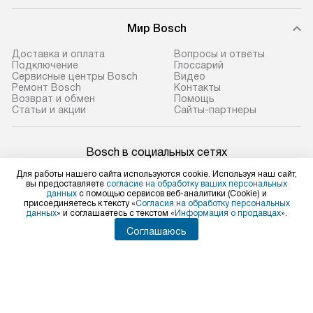
Мир Bosch
Доставка и оплата
Вопросы и ответы
Подключение
Глоссарий
Сервисные центры Bosch
Видео
Ремонт Bosch
Контакты
Возврат и обмен
Помощь
Статьи и акции
Сайты-партнеры
Bosch в социальных сетях
Для работы нашего сайта используются cookie. Используя наш сайт,
вы предоставляете
согласие на обработку ваших персональных
данных
с помощью сервисов веб-аналитики (Cookie) и
присоединяетесь к тексту «
Согласия на обработку персональных
Для физических лиц
данных
» и соглашаетесь с текстом «
Информация о продавцах
».
shop@bosch-centre.ru
Соглашаюсь
Для юридических лиц
business@kvalitet.company
НАПИСАТЬ РУКОВОДСТВУ