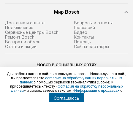
Мир Bosch
Доставка и оплата
Вопросы и ответы
Подключение
Глоссарий
Сервисные центры Bosch
Видео
Ремонт Bosch
Контакты
Возврат и обмен
Помощь
Статьи и акции
Сайты-партнеры
Bosch в социальных сетях
Для работы нашего сайта используются cookie. Используя наш сайт,
вы предоставляете
согласие на обработку ваших персональных
данных
с помощью сервисов веб-аналитики (Cookie) и
присоединяетесь к тексту «
Согласия на обработку персональных
Для физических лиц
данных
» и соглашаетесь с текстом «
Информация о продавцах
».
shop@bosch-centre.ru
Соглашаюсь
Для юридических лиц
business@kvalitet.company
НАПИСАТЬ РУКОВОДСТВУ