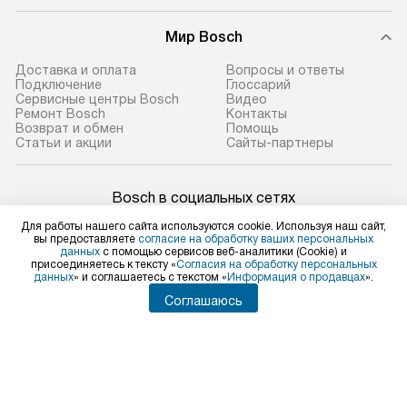
Мир Bosch
Доставка и оплата
Вопросы и ответы
Подключение
Глоссарий
Сервисные центры Bosch
Видео
Ремонт Bosch
Контакты
Возврат и обмен
Помощь
Статьи и акции
Сайты-партнеры
Bosch в социальных сетях
Для работы нашего сайта используются cookie. Используя наш сайт,
вы предоставляете
согласие на обработку ваших персональных
данных
с помощью сервисов веб-аналитики (Cookie) и
присоединяетесь к тексту «
Согласия на обработку персональных
Для физических лиц
данных
» и соглашаетесь с текстом «
Информация о продавцах
».
shop@bosch-centre.ru
Соглашаюсь
Для юридических лиц
business@kvalitet.company
НАПИСАТЬ РУКОВОДСТВУ