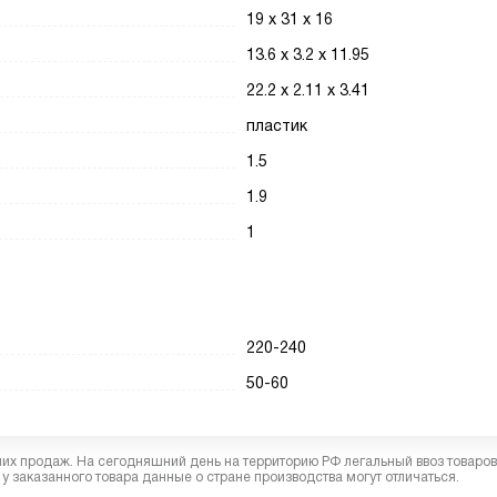
19 х 31 х 16
13.6 х 3.2 х 11.95
22.2 х 2.11 х 3.41
пластик
1.5
1.9
1
220-240
50-60
них продаж. На сегодняшний день на территорию РФ легальный ввоз товаро
у заказанного товара данные о стране производства могут отличаться.