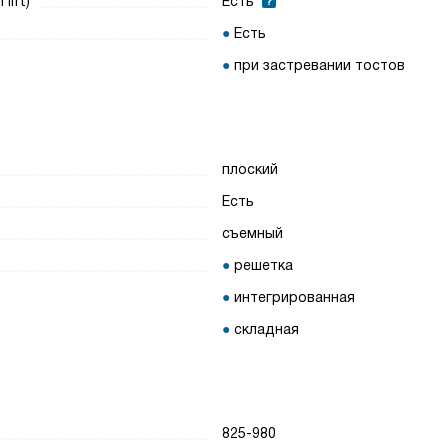
lift)
Есть
Есть
при застревании тостов
плоский
Есть
съемный
решетка
интегрированная
складная
825-980