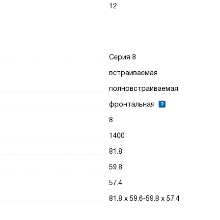
12
Серия 8
встраиваемая
полновстраиваемая
фронтальная
8
1400
81.8
59.8
57.4
81.8 х 59.6-59.8 х 57.4