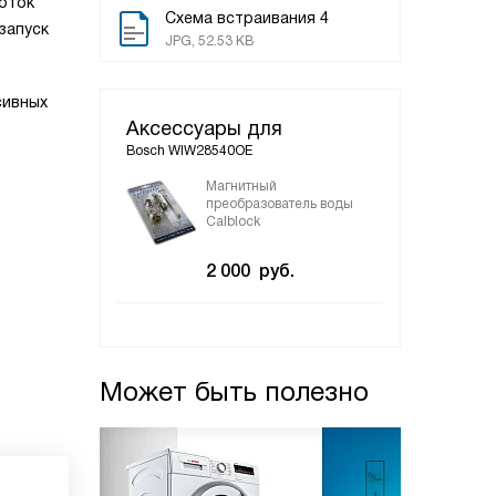
Лоток
Схема встраивания 4
запуск
JPG, 52.53 KB
сивных
Аксессуары для
Bosch WIW28540OE
Магнитный
преобразователь воды
Calblock
2 000
руб.
Может быть полезно