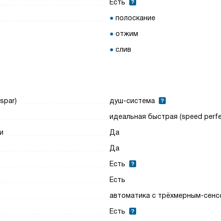
Есть
полоскание
отжим
слив
spar)
душ-система
идеальная быстрая (speed perfe
и
Да
Да
Есть
Есть
автоматика с трёхмерным-сен
Есть