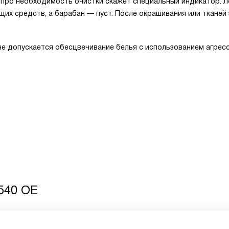
, про необходимость очистки скажет специальный индикатор. 
х средств, а барабан — пуст. После окрашивания или тканей 
 не допускается обесцвечивание белья с использованием агрес
540 OE