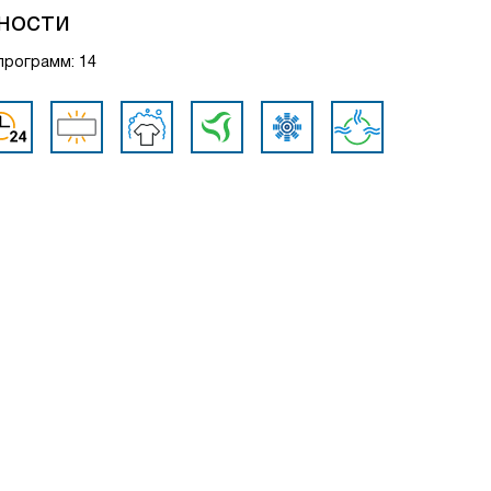
ности
 программ: 14