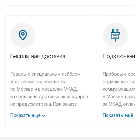
Бесплатная доставка
Подключение 
Товары с специальным лейблом
Приборы с особ
доставляются бесплатно
подключаются к
по Москве и в пределах МКАД,
коммуникациям 
и отдельная доставка аксессуаров
в Москве, при э
не предусмотрена. При заказе
за МКАД оплачив
бытовой техники от Bosch,
Специалисты сер
Показать ещё
Показать ещё
рекомендуем обсудить
партнера заним
с менеджером удобное время
подключением б
доставки и способ оплаты. Товары
Bosch. Установк