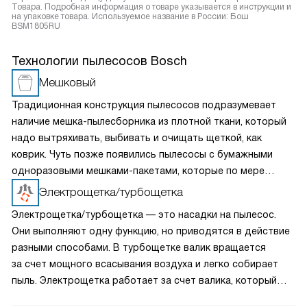
Товара. Подробная информация о товаре указывается в инструкции и
на упаковке товара. Используемое название в России: Бош
BSM1805RU
Технологии пылесосов Bosch
Мешковый
Традиционная конструкция пылесосов подразумевает
наличие мешка-пылесборника из плотной ткани, который
надо вытряхивать, выбивать и очищать щеткой, как
коврик. Чуть позже появились пылесосы с бумажными
одноразовыми мешками-пакетами, которые по мере
заполнения не очищаются, а заменяются. Это самая
Электрощетка/турбощетка
простая, надежная и недорогая конструкция.
Электрощетка/турбощетка — это насадки на пылесос.
Они выполняют одну функцию, но приводятся в действие
разными способами. В турбощетке валик вращается
за счет мощного всасывания воздуха и легко собирает
пыль. Электрощетка работает за счет валика, который
приводится в движение моторчиком, обеспечивая