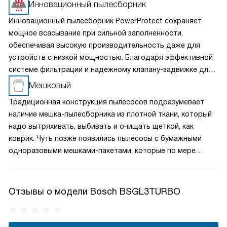
Инновационный пылесборник
Инновационный пылесборник PowerProtect сохраняет
мощное всасывание при сильной заполненности,
обеспечивая высокую производительность даже для
устройств с низкой мощностью. Благодаря эффективной
системе фильтрации и надежному клапану-задвижке для
утилизации он обеспечивает высокую гигиеничность
Мешковый
уборки и простоту очистки, обеспечивая надежную
Традиционная конструкция пылесосов подразумевает
защиту двигателя и идеальную эффективность удержания
наличие мешка-пылесборника из плотной ткани, который
пыли.
надо вытряхивать, выбивать и очищать щеткой, как
коврик. Чуть позже появились пылесосы с бумажными
одноразовыми мешками-пакетами, которые по мере
заполнения не очищаются, а заменяются. Это самая
простая, надежная и недорогая конструкция.
Отзывы о модели Bosch BSGL3TURBO