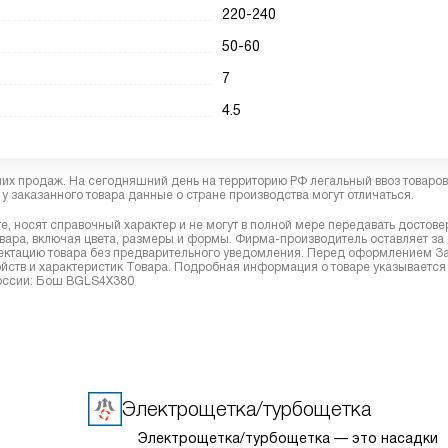
220-240
50-60
7
4.5
них продаж. На сегодняшний день на территорию РФ легальный ввоз товаро
у заказанного товара данные о стране производства могут отличаться.
, носят справочный характер и не могут в полной мере передавать достов
вара, включая цвета, размеры и формы. Фирма-производитель оставляет за
лектацию товара без предварительного уведомления. Перед оформлением З
йств и характеристик Товара. Подробная информация о товаре указывается
 России: Бош BGLS4X380
Электрощетка/турбощетка
Электрощетка/турбощетка — это насадки