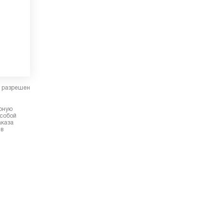
в разрешен
ерную
 собой
аказа
 в