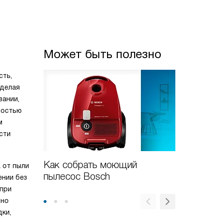
Может быть полезно
сть,
 делая
вании,
ностью
м
сти
Как собрать моющий
Новые 
 от пыли
пылесос Bosch
пылесо
ении без
 при
нно
ки,