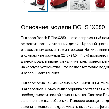
Описание модели
BGLS4X380
Пылесос Bosch BGls4X380 — это современный помо
эффективность и стильный дизайн. Красный цвет к
его заметным элементом интерьера. Четкие линии
а компактные размеры (26.5×29.5×41 см) позволя
данной модели является наличие электронной ре
на корпусе устройства. Это позволяет точно под
и степени загрязнения.
Пылесос оснащен мешковым моющимся HEPA-фильтр
и аллергенов. Объем пылесборника составляет 4 
необходимости частой замены мешка. Система Pow
заполненном пылесборнике. Пылесос оснащен инд
заменить мешок и поддерживать высокую эффектив