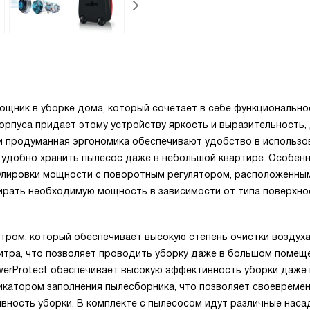
щник в уборке дома, который сочетает в себе функционально
орпуса придает этому устройству яркость и выразительность,
 и продуманная эргономика обеспечивают удобство в использо
ют удобно хранить пылесос даже в небольшой квартире. Особен
гулировки мощности с поворотным регулятором, расположенны
бирать необходимую мощность в зависимости от типа поверхно
ом, который обеспечивает высокую степень очистки воздуха
литра, что позволяет проводить уборку даже в большом помещ
erProtect обеспечивает высокую эффективность уборки даже
икатором заполнения пылесборника, что позволяет своевреме
ность уборки. В комплекте с пылесосом идут различные насад