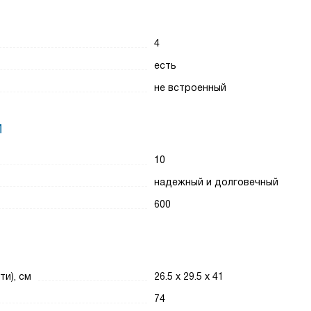
4
есть
не встроенный
И
10
надежный и долговечный
600
ти), см
26.5 х 29.5 х 41
74