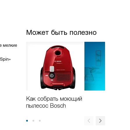
Может быть полезно
е мелкие
Spin»
Как собрать моющий
Новые 
пылесос Bosch
пылесо