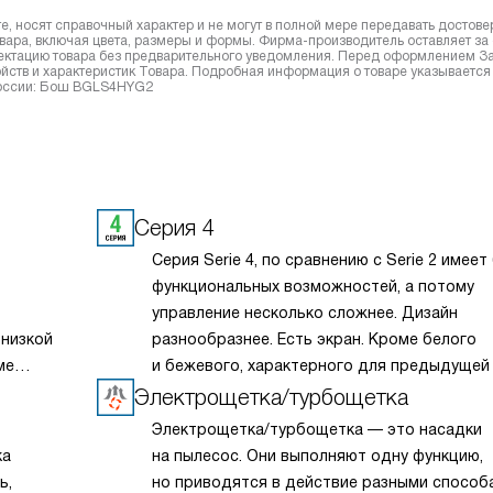
, носят справочный характер и не могут в полной мере передавать достов
вара, включая цвета, размеры и формы. Фирма-производитель оставляет за
лектацию товара без предварительного уведомления. Перед оформлением З
йств и характеристик Товара. Подробная информация о товаре указывается
 России: Бош BGLS4HYG2
Серия 4
Серия Serie 4, по сравнению с Serie 2 имее
функциональных возможностей, а потому
управление несколько сложнее. Дизайн
 низкой
разнообразнее. Есть экран. Кроме белого
ме
и бежевого, характерного для предыдущей 
 для
есть модели серого цвета. Среди моделей
Электрощетка/турбощетка
ничность
полногабаритных и отдельностоящих. Техн
Электрощетка/турбощетка — это насадки
адежную
направлены на экономию электроэнергии.
ка
на пылесос. Они выполняют одну функцию,
сть
ь,
но приводятся в действие разными способ