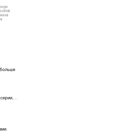
ерную
 собой
аказа
 в
т больше
серии,
 много
ологии
ами.