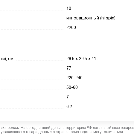
10
инновационный (hi spin)
2200
ти), см
26.5 х 29.5 х 41
77
220-240
50-60
7
6.2
них продаж. На сегодняшний день на территорию РФ легальный ввоз товаро
у заказанного товара данные о стране производства могут отличаться.