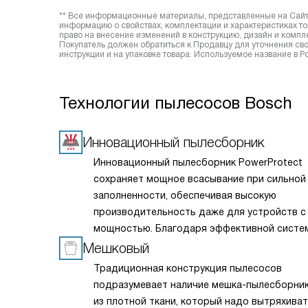
** Все информационные материалы, представленные на Сайте
информацию о свойствах, комплектации и характеристиках то
право на внесение изменений в конструкцию, дизайн и комп
Покупатель должен обратиться к Продавцу для уточнения сво
инструкции и на упаковке товара. Используемое название в
Технологии пылесосов Bosch
Инновационный пылесборник
Инновационный пылесборник PowerProtect
сохраняет мощное всасывание при сильной
заполненности, обеспечивая высокую
производительность даже для устройств с
мощностью. Благодаря эффективной систе
фильтрации и надежному клапану-задвижке
Мешковый
утилизации он обеспечивает высокую гигие
Традиционная конструкция пылесосов
уборки и простоту очистки, обеспечивая н
подразумевает наличие мешка-пылесборни
защиту двигателя и идеальную эффективно
из плотной ткани, который надо вытряхиват