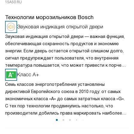
15A50 RU
Технологии морозильников Bosch
Звуковая индикация открытой двери
Звуковая индикация открытой двери — важная функция,
обеспечивающая сохранность продуктов и экономию
энергии. Если дверь остается открытой слишком долго,
сигнал предупреждает пользователя, что внутренняя
температура повышается, что может привести к порче
продуктов. Эта функция также помогает снизить расход
Класс A+
электроэнергии, предотвращая ненужные потери холода.
Семь классов энергопотребления установлены
Звуковая индикация особенно полезна в семьях с детьми
директивой Европейского союза в 2010 году: от самых
или пожилыми людьми, где вероятность случайного
экономичных класса «А» до самых затратных класса «G».
оставления двери открытой выше.
С тех пор технологии продвинулись настолько, что
производители добились права маркировать наиболее
энергоэффективные агрегаты метками с плюсами, т. е.
приборы класса «А+» еще более рационально расходуют