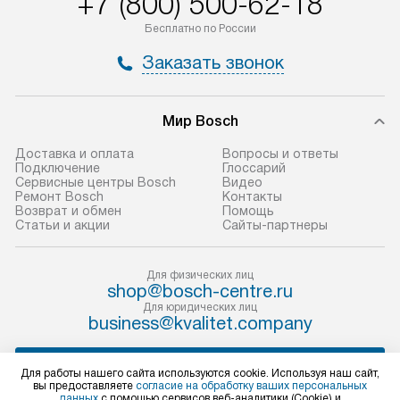
+7 (800) 500-62-18
по Москве в пределах МКАД,
установление, п
Бесплатно по России
и отдельная доставка аксессуаров
и регулярное об
Заказать звонок
не предусмотрена.
обеспечивают п
и эффективную 
В оговоренный день служба
техники, предо
доставки доставит упакованный
Мир Bosch
ошибки и прежд
прибор до двери или прихожей.
Доставка и оплата
Вопросы и ответы
Если необходимо переместить
Готовые коммун
Подключение
Глоссарий
Сервисные центры Bosch
Видео
прибор до места установки,
предполагают, в
Ремонт Bosch
Контакты
пожалуйста, предварительно
от категории, на
Возврат и обмен
Помощь
Статьи и акции
Сайты-партнеры
уточните это с менеджером.
установленной р
За данную услугу взимается
к воде, крана и 
дополнительная плата. Важно
слива. Стандарт
Для физических лиц
shop@bosch-centre.ru
учитывать, что если размеры
включает в себя:
Для юридических лиц
прибора не позволяют ему пройти
транспортировоч
business@kvalitet.company
через дверной проем, сотрудники
разблокировку п
транспортной службы не могут
соединение отде
НАПИСАТЬ РУКОВОДСТВУ
Для работы нашего сайта используются cookie. Используя наш сайт,
демонтировать дверцы, ручки или
монтаж техники 
вы предоставляете
согласие на обработку ваших персональных
другие выступающие элементы, так
на место с пров
данных
с помощью сервисов веб-аналитики (Cookie) и