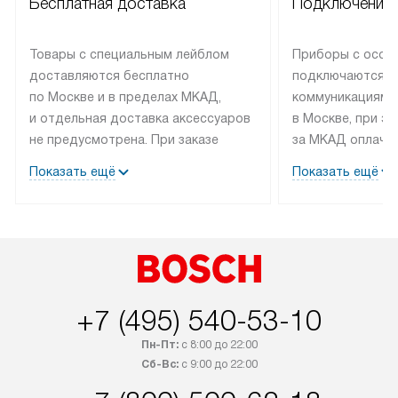
Бесплатная доставка
Подключение 
Товары с специальным лейблом
Приборы с особ
доставляются бесплатно
подключаются к
по Москве и в пределах МКАД,
коммуникациям 
и отдельная доставка аксессуаров
в Москве, при э
не предусмотрена. При заказе
за МКАД оплачив
бытовой техники от Bosch,
Специалисты сер
Показать ещё
Показать ещё
рекомендуем обсудить
партнера заним
с менеджером удобное время
подключением б
доставки и способ оплаты. Товары
Bosch. Установк
со статусом «В наличии» могут
профессиональн
быть отправлены покупателю
осуществляется
в течение трех дней. Если вам
плату, и дополни
интересен товар «Под заказ»,
по монтажу опла
+7 (495) 540-53-10
обсудите возможность его
прайсу. Сервис 
Пн-Пт:
с 8:00 до 22:00
приобретения с менеджером сайта.
гарантию 1 год 
Сб-Вс:
с 9:00 до 22:00
Товары с специальным лейблом
работы и испол
доставляются бесплатно
материалы. Про