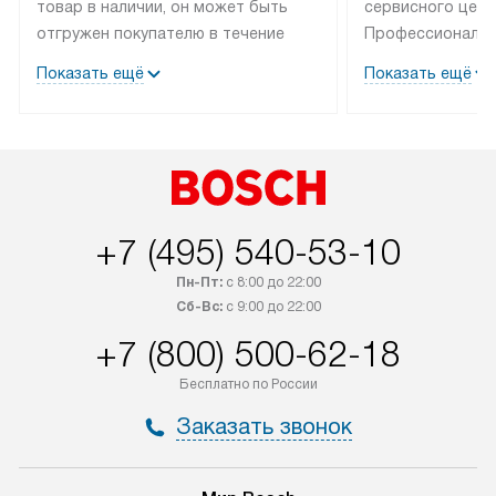
товар в наличии, он может быть
сервисного цент
отгружен покупателю в течение
Профессиональн
трех дней. Техника со специальным
гарантия долгой
Показать ещё
Показать ещё
лейблом доставляется бесплатно
эксплуатации те
по Москве. Выезд за МКАД
мастера за МКА
оплачивается дополнительно.
дополнительную 
+7 (495) 540-53-10
Пн-Пт:
с 8:00 до 22:00
Сб-Вс:
с 9:00 до 22:00
+7 (800) 500-62-18
Бесплатно по России
Заказать звонок