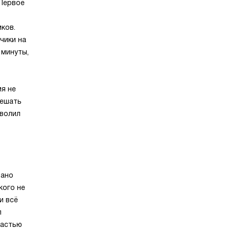
 Первое
мков.
чики на
 минуты,
мя не
мешать
зволил
рано
кого не
и всё
л
частью