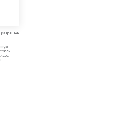
в разрешен
ерную
 собой
аказа
 в