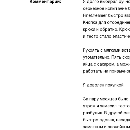
Комментарий:
Я долго выбирал ручно
серьёзное испытание 
FineCreamer быстро взб
Кнопка для отсоединен
крюки и обратно. Крю
и тесто стало эластич
Рукоять с мягкими вст
утомительно. Пять ск
яйца с сахаром, а мо
работать на привычном
Я доволен покупкой.
За пару месяцев было
утром я замесил тесто
разбудил. В другой ра
быстро сделал, насад
заметным и спокойным