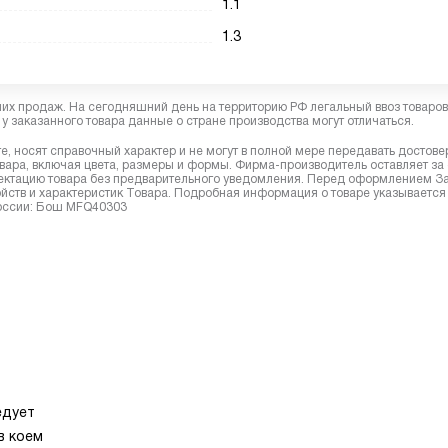
1.1
1.3
них продаж. На сегодняшний день на территорию РФ легальный ввоз товаро
у заказанного товара данные о стране производства могут отличаться.
, носят справочный характер и не могут в полной мере передавать достов
вара, включая цвета, размеры и формы. Фирма-производитель оставляет за
лектацию товара без предварительного уведомления. Перед оформлением З
йств и характеристик Товара. Подробная информация о товаре указывается
России: Бош MFQ40303
едует
в коем