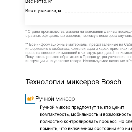
Вес нетто, кг
Вес в упаковке, кг
* Страна производства указана на основании данных послед
с разных официальных заводов, поэтому в некоторых случаях 
** Все информационные материалы, представленные на Сайте
информацию о свойствах, комплектации и характеристиках то
право на внесение изменений в конструкцию, дизайн и комп
Покупатель должен обратиться к Продавцу для уточнения сво
инструкции и на упаковке товара. Используемое название в 
Технологии миксеров Bosch
Ручной миксер
Ручной миксер предпочтут те, кто ценит
компактность, мобильность и возможность
полностью контролировать процесс. Но сл
помнить, что включенном состоянии его ни 