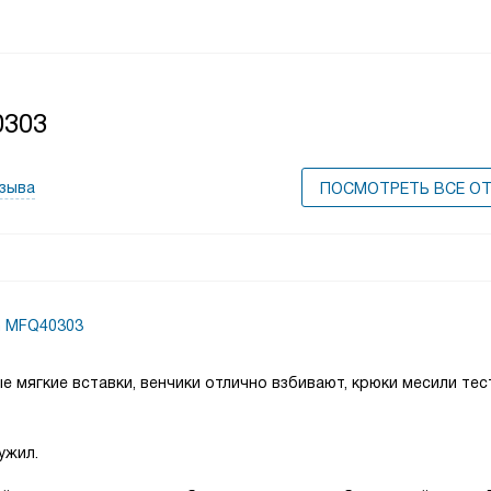
0303
тзыва
ПОСМОТРЕТЬ ВСЕ О
h MFQ40303
е мягкие вставки, венчики отлично взбивают, крюки месили тес
ужил.