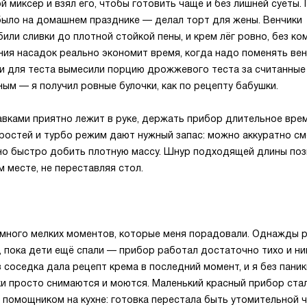
й миксер и взял его, чтобы готовить чаще и без лишней суеты.
было на домашнем празднике — делал торт для жены. Венчики
или сливки до плотной стойкой пены, и крем лёг ровно, без ко
ия насадок реально экономит время, когда надо поменять вен
ки для теста вымесили порцию дрожжевого теста за считанные
ным — я получил ровные булочки, как по рецепту бабушки.
авками приятно лежит в руке, держать прибор длительное вре
оростей и турбо режим дают нужный запас: можно аккуратно с
жно быстро добить плотную массу. Шнур подходящей длины по
 месте, не переставляя стол.
 много мелких моментов, которые меня порадовали. Однажды 
, пока дети ещё спали — прибор работал достаточно тихо и ни
з соседка дала рецепт крема в последний момент, и я без паник
ки просто снимаются и моются. Маленький красный прибор ста
 помощником на кухне: готовка перестала быть утомительной 