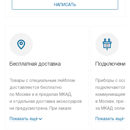
НАПИСАТЬ
Бесплатная доставка
Подключение 
Товары с специальным лейблом
Приборы с особ
доставляются бесплатно
подключаются к
по Москве и в пределах МКАД,
коммуникациям 
и отдельная доставка аксессуаров
в Москве, при э
не предусмотрена. При заказе
за МКАД оплачив
бытовой техники от Bosch,
Специалисты сер
Показать ещё
Показать ещё
рекомендуем обсудить
партнера заним
с менеджером удобное время
подключением б