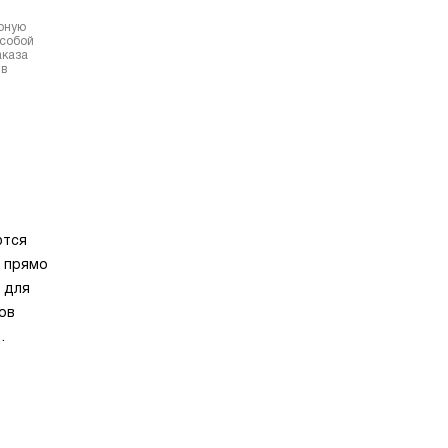
ерную
 собой
аказа
 в
ются
м прямо
 для
ов
плавной
зайном
ые