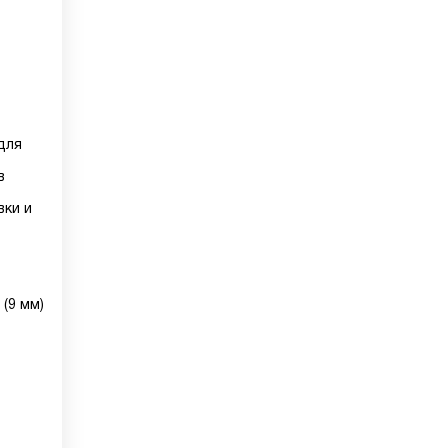
для
в
вки и
 (9 мм)