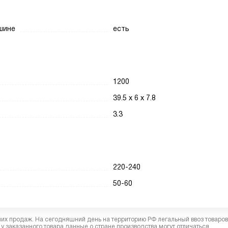
шине
есть
1200
39.5 x 6 x 7.8
3.3
220-240
50-60
них продаж. На сегодняшний день на территорию РФ легальный ввоз товаро
у заказанного товара данные о стране производства могут отличаться.