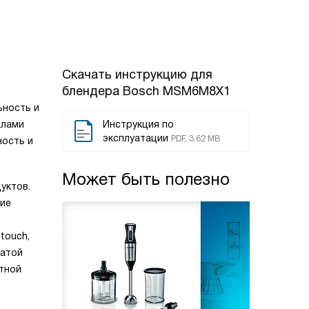
Скачать инструкцию для
блендера
Bosch MSM6M8X1
ьность и
алами
Инструкция по
эксплуатации
PDF, 3.62 MB
ность и
Может быть полезно
уктов.
ние
touch,
чатой
етной