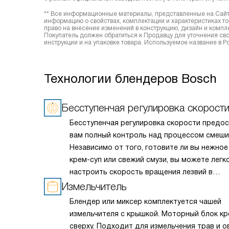
** Все информационные материалы, представленные на Сайте
информацию о свойствах, комплектации и характеристиках то
право на внесение изменений в конструкцию, дизайн и комп
Покупатель должен обратиться к Продавцу для уточнения сво
инструкции и на упаковке товара. Используемое название в
Технологии блендеров Bosch
Бесступенчая регулировка скорост
Бесступенчая регулировка скорости предо
вам полный контроль над процессом смеши
Независимо от того, готовите ли вы нежное
крем-суп или свежий смузи, вы можете легк
настроить скорость вращения лезвий в
соответствии с вашими потребностями. Эт
Измельчитель
интуитивно понятная функция позволяет со
Блендер или миксер комплектуется чашей
идеальные текстуры и консистенции каждо
измельчителя с крышкой. Моторный блок кр
блюда, чтобы удовлетворить даже самые
сверху. Подходит для измельчения трав и о