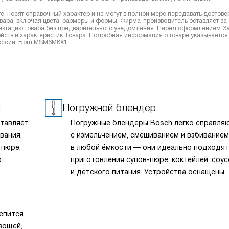
, носят справочный характер и не могут в полной мере передавать достов
вара, включая цвета, размеры и формы. Фирма-производитель оставляет за
лектацию товара без предварительного уведомления. Перед оформлением З
йств и характеристик Товара. Подробная информация о товаре указывается
 России: Бош MSM6M8X1
и
Погружной блендер
ставляет
Погружные блендеры Bosch легко справля
вания.
с измельчением, смешиванием и взбивание
 пюре,
в любой ёмкости — они идеально подходят
о
приготовления супов-пюре, коктейлей, соус
и детского питания. Устройства оснащены
а
прочными ножами из нержавеющей стали, 
здавать
регулировкой скорости и эргономичным ди
го
для комфортного использования. Некотор
епится
модели комплектуются дополнительными
вощей,