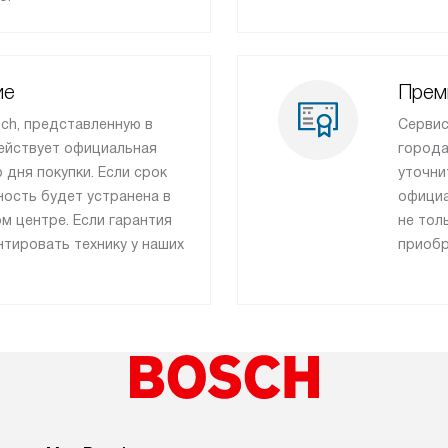
ие
Прем
ch, представленную в
Сервис
действует официальная
города
о дня покупки. Если срок
уточни
ность будет устранена в
официа
м центре. Если гарантия
не тол
тировать технику у наших
приобр