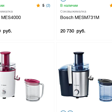
чии
5
(2)
В наличии
жималка
Соковыжималка
 MES4000
Bosch MESM731M
0
руб.
20 730
руб.