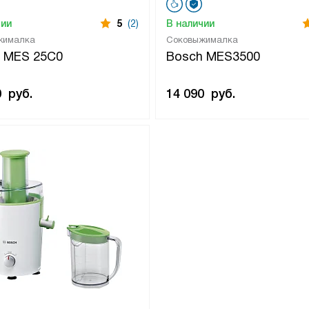
чии
5
(2)
В наличии
жималка
Соковыжималка
 MES 25C0
Bosch MES3500
0
руб.
14 090
руб.