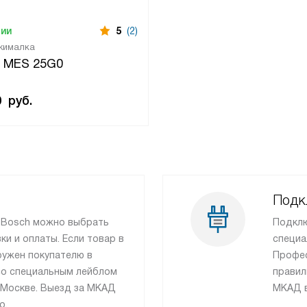
чии
5
(2)
жималка
 MES 25G0
0
руб.
Подк
и Bosch можно выбрать
Подклю
и и оплаты. Если товар в
специа
ружен покупателю в
Профес
 со специальным лейблом
правил
 Москве. Выезд за МКАД
МКАД в
о.