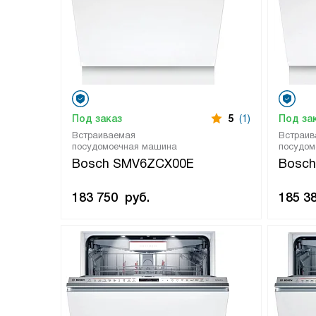
Под заказ
5
(1)
Под за
Встраиваемая
Встраив
посудомоечная машина
посудом
Bosch SMV6ZCX00E
Bosc
183 750
руб.
185 3