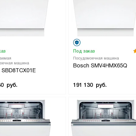
каз
Под заказ
аемая
Посудомоечная машина
оечная машина
Bosch SMV4HMX65Q
h SBD8TCX01E
80
руб.
191 130
руб.