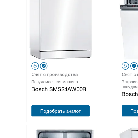
Снят с производства
Снят с
Посудомоечная машина
Встраив
посудом
Bosch SMS24AW00R
Bosc
Подобрать аналог
По