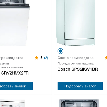
 производства
5
(2)
Снят с производства
аемая
Посудомоечная машина
оечная машина
Bosch SPS2IKW1BR
h SRV2HMX2FR
добрать аналог
Подобрать аналог