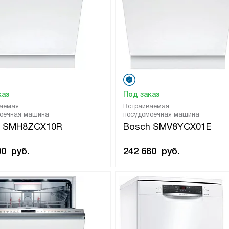
каз
Под заказ
аемая
Встраиваемая
оечная машина
посудомоечная машина
h SMH8ZCX10R
Bosch SMV8YCX01E
00
руб.
242 680
руб.