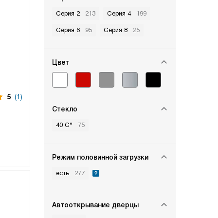
Серия 2
213
Серия 4
199
Серия 6
95
Серия 8
25
Цвет
5
(1)
Стекло
40 C°
75
Режим половинной загрузки
есть
277
Автооткрывание дверцы