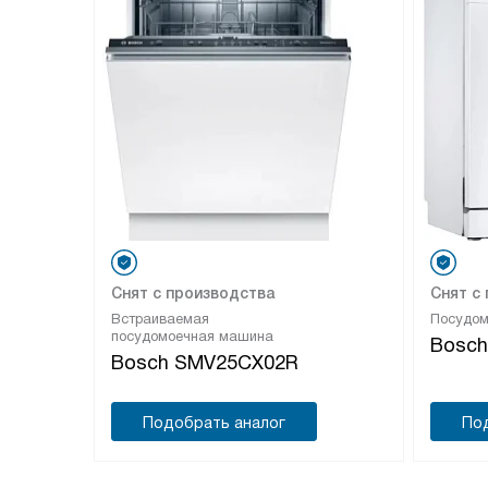
Снят с производства
Снят с
Встраиваемая
Посудо
посудомоечная машина
Bosc
Bosch SMV25CX02R
Подобрать аналог
По