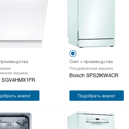
 производства
Снят с производства
аемая
Посудомоечная машина
оечная машина
Bosch SPS2IKW4CR
h SGV4HMX1FR
добрать аналог
Подобрать аналог