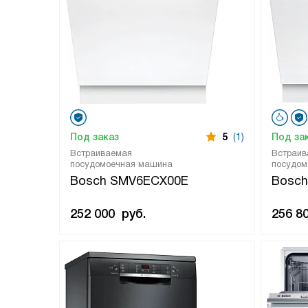
Под заказ
5
(1)
Под за
Встраиваемая
Встраив
посудомоечная машина
посудом
Bosch SMV6ECX00E
Bosc
252 000
руб.
256 8