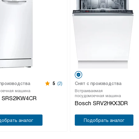
 производства
5
(2)
Снят с производства
моечная машина
Встраиваемая
посудомоечная машина
h SRS2IKW4CR
Bosch SRV2HKX3DR
добрать аналог
Подобрать аналог