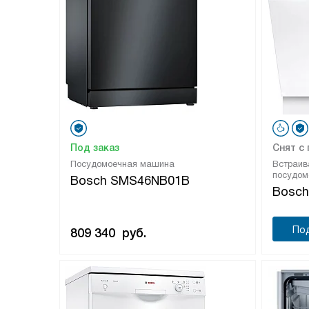
Под заказ
Снят с
Посудомоечная машина
Встраив
посудом
Bosch SMS46NB01B
Bosc
По
809 340
руб.