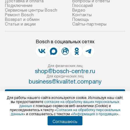
Доставка и оплата
Вопросы и ответы
Подключение
Глоссарий
Сервисные центры Bosch
Видео
Ремонт Bosch
Контакты
Возврат и обмен
Помощь
Статьи и акции
Сайты-партнеры
Bosch в социальных сетях
Для физических лиц
shop@bosch-centre.ru
Для юридических лиц
business@kvalitet.company
НАПИСАТЬ РУКОВОДСТВУ
Для работы нашего сайта используются cookie. Используя наш сайт,
вы предоставляете
согласие на обработку ваших персональных
данных
с помощью сервисов веб-аналитики (Cookie) и
Политика конфиденциальности
присоединяетесь к тексту «
Согласия на обработку персональных
данных
» и соглашаетесь с текстом «
Информация о продавцах
».
Условия продажи
Карта сайта
Соглашаюсь
© 2004 – 2026 Бытовая техника Bosch «Kvalitet Trade, LLC»